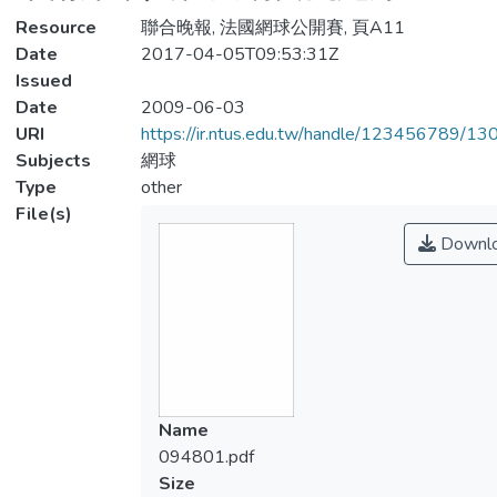
Resource
聯合晚報, 法國網球公開賽, 頁A11
Date
2017-04-05T09:53:31Z
Issued
Date
2009-06-03
URI
https://ir.ntus.edu.tw/handle/123456789/1
Subjects
網球
Type
other
File(s)
Downl
Name
094801.pdf
Size