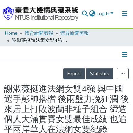
Log In
Home
體育新聞剪報
體育新聞剪報
Communities & Collections
謝淑薇挺進法網女雙4強 與中國選手彭帥搭檔 後兩盤力挽狂瀾 後來居上打敗波蘭非種子組合 締造個人大滿貫賽女雙最佳成績 也追平兩岸華人在法網女雙紀錄
Research Outputs
Fundings & Projects
Details
People
Export
Statistics
Organizations
謝淑薇挺進法網女雙4強 與中國
Statistics
選手彭帥搭檔 後兩盤力挽狂瀾 後
來居上打敗波蘭非種子組合 締造
個人大滿貫賽女雙最佳成績 也追
平兩岸華人在法網女雙紀錄