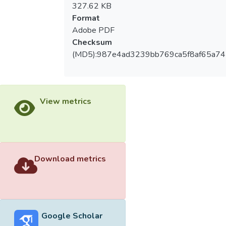
327.62 KB
Format
Adobe PDF
Checksum
(MD5):987e4ad3239bb769ca5f8af65a74
View metrics
Download metrics
Google Scholar