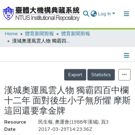
Log In
Home
體育新聞剪報
體育新聞剪報
Communities & Collections
漢城奧運風雲人物 獨霸四百中欄十二年 面對後生小子無所懼 摩斯這回還要拿金牌
Research Outputs
Fundings & Projects
Details
People
Export
Statistics
Organizations
漢城奧運風雲人物 獨霸四百中欄
Statistics
十二年 面對後生小子無所懼 摩斯
這回還要拿金牌
Resource
民生報, 奧運會(1988年漢城), 頁3
Date
2017-03-29T14:23:36Z