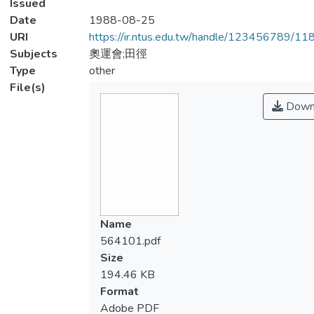
Issued
Date
1988-08-25
URI
https://ir.ntus.edu.tw/handle/123456789/1
Subjects
奧運會;田徑
Type
other
File(s)
Down
Name
564101.pdf
Size
194.46 KB
Format
Adobe PDF