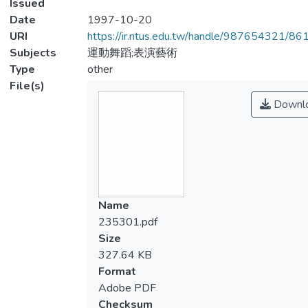
Issued
Date
1997-10-20
URI
https://ir.ntus.edu.tw/handle/987654321/86
Subjects
運動舞蹈;表演藝術
Type
other
File(s)
Downl
Name
235301.pdf
Size
327.64 KB
Format
Adobe PDF
Checksum