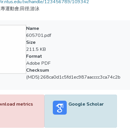
//ir.ntus.edu.tw/handle/123456789/109342
專運動會;田徑;游泳
Name
605701.pdf
Size
211.5 KB
Format
Adobe PDF
Checksum
(MD5):268ca0d1c5fd1ec987aacccc3ca74c2b
nload metrics
Google Scholar