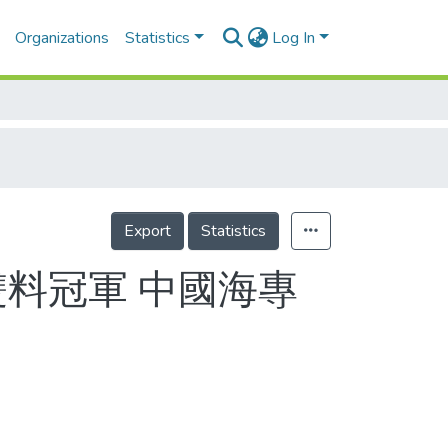
Organizations
Statistics
Log In
Export
Statistics
雙料冠軍 中國海專