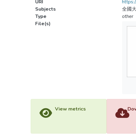
URI
https:
Subjects
全國大
Type
other
File(s)
View metrics
Dow