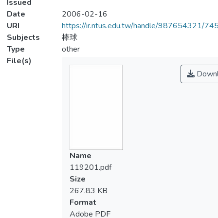
Issued
Date
2006-02-16
URI
https://ir.ntus.edu.tw/handle/987654321/74
Subjects
棒球
Type
other
File(s)
Downl
Name
119201.pdf
Size
267.83 KB
Format
Adobe PDF