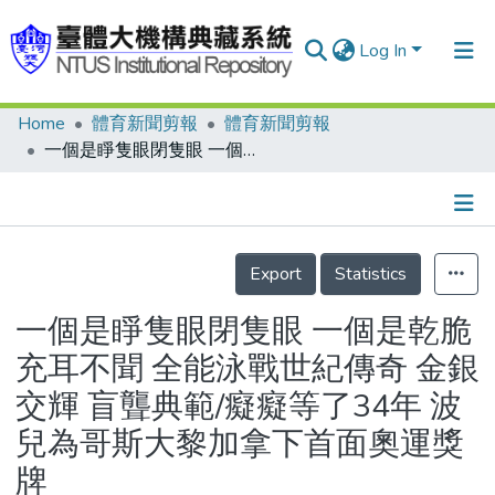
Log In
Home
體育新聞剪報
體育新聞剪報
Communities & Collections
一個是睜隻眼閉隻眼 一個是乾脆充耳不聞 全能泳戰世紀傳奇 金銀交輝 盲聾典範/癡癡等了34年 波兒為哥斯大黎加拿下首面奧運獎牌
Research Outputs
Fundings & Projects
Details
People
Export
Statistics
Organizations
一個是睜隻眼閉隻眼 一個是乾脆
Statistics
充耳不聞 全能泳戰世紀傳奇 金銀
交輝 盲聾典範/癡癡等了34年 波
兒為哥斯大黎加拿下首面奧運獎
牌