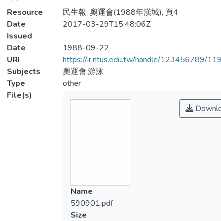
Resource
民生報, 奧運會(1988年漢城), 頁4
Date
2017-03-29T15:48:06Z
Issued
Date
1988-09-22
URI
https://ir.ntus.edu.tw/handle/123456789/1
Subjects
奧運會;游泳
Type
other
File(s)
Downl
Name
590901.pdf
Size