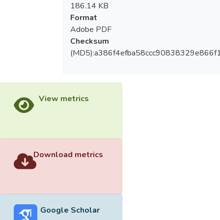
186.14 KB
Format
Adobe PDF
Checksum
(MD5):a386f4efba58ccc90838329e866f
View metrics
Download metrics
Google Scholar