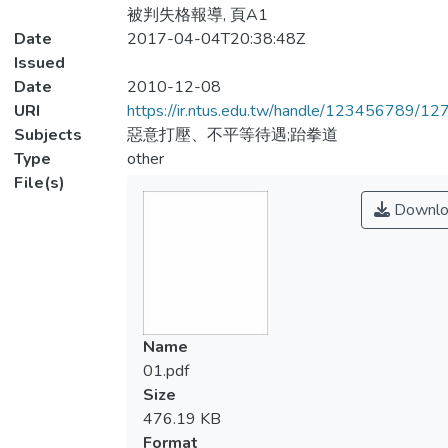
被判失格報導, 頁A1
Date
2017-04-04T20:38:48Z
Issued
Date
2010-12-08
URI
https://ir.ntus.edu.tw/handle/123456789/1
Subjects
惡意打壓、不平等待遇;跆拳道
Type
other
File(s)
Downlo
Name
01.pdf
Size
476.19 KB
Format