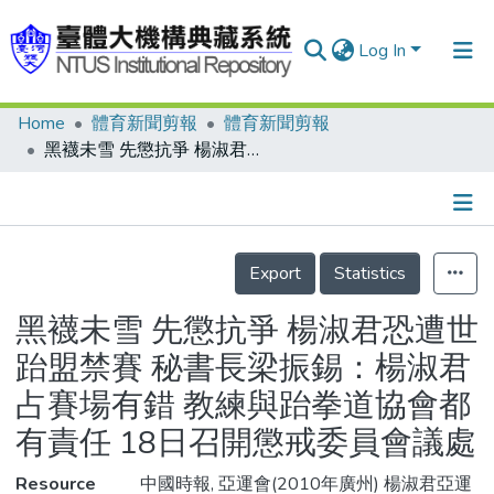
Log In
Home
體育新聞剪報
體育新聞剪報
Communities & Collections
黑襪未雪 先懲抗爭 楊淑君恐遭世跆盟禁賽 秘書長梁振錫：楊淑君占賽場有錯 教練與跆拳道協會都有責任 18日召開懲戒委員會議處
Research Outputs
Fundings & Projects
Details
People
Export
Statistics
Organizations
黑襪未雪 先懲抗爭 楊淑君恐遭世
Statistics
跆盟禁賽 秘書長梁振錫：楊淑君
占賽場有錯 教練與跆拳道協會都
有責任 18日召開懲戒委員會議處
Resource
中國時報, 亞運會(2010年廣州) 楊淑君亞運