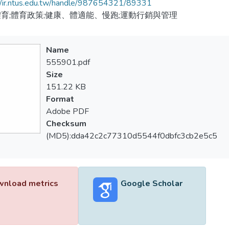
//ir.ntus.edu.tw/handle/987654321/89331
育;體育政策;健康、體適能、慢跑;運動行銷與管理
Name
555901.pdf
Size
151.22 KB
Format
Adobe PDF
Checksum
(MD5):dda42c2c77310d5544f0dbfc3cb2e5c5
nload metrics
Google Scholar