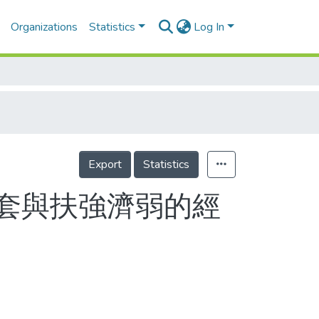
Organizations
Statistics
Log In
Export
Statistics
套與扶強濟弱的經