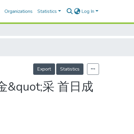
Organizations
Statistics
Log In
Export
Statistics
&quot;采 首日成