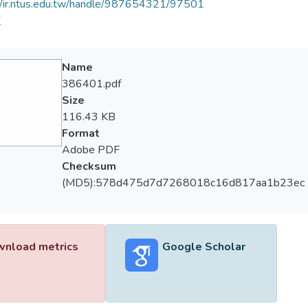
//ir.ntus.edu.tw/handle/987654321/97501
道
Name
386401.pdf
Size
116.43 KB
Format
Adobe PDF
Checksum
(MD5):578d475d7d7268018c16d817aa1b23ec
nload metrics
Google Scholar