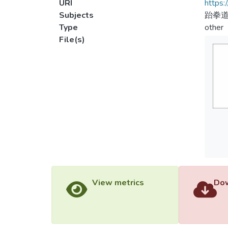
URI
https:
Subjects
跆拳
Type
other
File(s)
View metrics
Dow