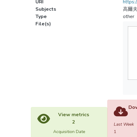
URI
https:
Subjects
高爾
Type
other
File(s)
Dow
View metrics
2
Last Week
Acquisition Date
1