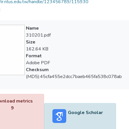
//ir.ntus.edu.tw/handle/123456789/115930
夫
Name
310201.pdf
Size
162.64 KB
Format
Adobe PDF
Checksum
(MD5):45cfa455e2dcc7baeb465fa538c078ab
nload metrics
9
Google Scholar