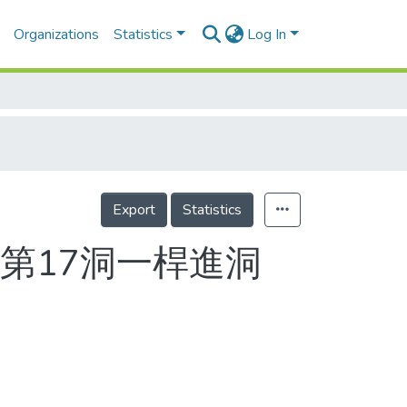
Organizations
Statistics
Log In
Export
Statistics
第17洞一桿進洞