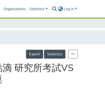
Organizations
Statistics
Log In
Export
Statistics
滴 研究所考試VS
桌