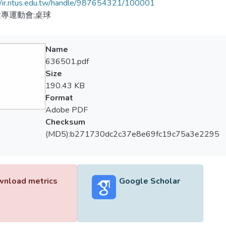
//ir.ntus.edu.tw/handle/987654321/100001
專運動會;桌球
Name
636501.pdf
Size
190.43 KB
Format
Adobe PDF
Checksum
(MD5):b271730dc2c37e8e69fc19c75a3e2295
nload metrics
Google Scholar