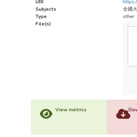
URI
https:
Subjects
全國大
Type
other
File(s)
View metrics
Dow