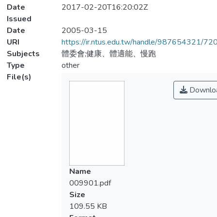
Date
2017-02-20T16:20:02Z
Issued
Date
2005-03-15
URI
https://ir.ntus.edu.tw/handle/987654321/72
Subjects
體委會;健康、體適能、慢跑
Type
other
File(s)
Downlo
Name
009901.pdf
Size
109.55 KB