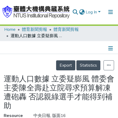
Log In
Home
體育新聞剪報
體育新聞剪報
Communities & Collections
運動人口數據 立委疑膨風 體委會主委陳全壽赴立院尋求預算解凍遭砲轟 否認親綠選手才能得到補助
Research Outputs
Fundings & Projects
Details
People
Export
Statistics
Organizations
運動人口數據 立委疑膨風 體委會
Statistics
主委陳全壽赴立院尋求預算解凍
遭砲轟 否認親綠選手才能得到補
助
Resource
中央日報, 版面16