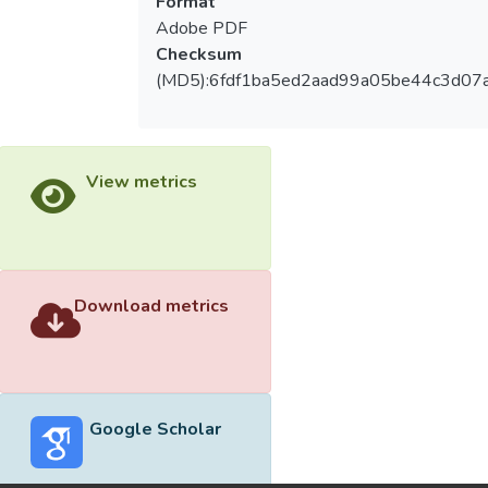
Format
Adobe PDF
Checksum
(MD5):6fdf1ba5ed2aad99a05be44c3d07
View metrics
Download metrics
Google Scholar