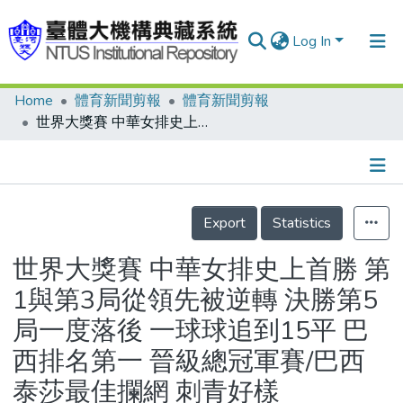
Log In
Home
體育新聞剪報
體育新聞剪報
Communities & Collections
世界大獎賽 中華女排史上首勝 第1與第3局從領先被逆轉 決勝第5局一度落後 一球球追到15平 巴西排名第一 晉級總冠軍賽/巴西泰莎最佳攔網 刺青好樣
Research Outputs
Fundings & Projects
Details
People
Export
Statistics
Organizations
世界大獎賽 中華女排史上首勝 第
Statistics
1與第3局從領先被逆轉 決勝第5
局一度落後 一球球追到15平 巴
西排名第一 晉級總冠軍賽/巴西
泰莎最佳攔網 刺青好樣