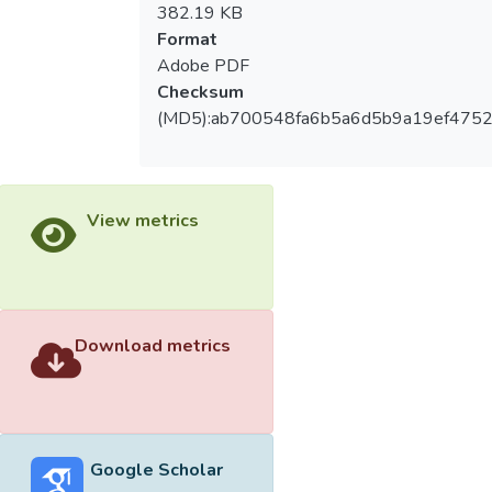
382.19 KB
Format
Adobe PDF
Checksum
(MD5):ab700548fa6b5a6d5b9a19ef475
View metrics
Download metrics
Google Scholar