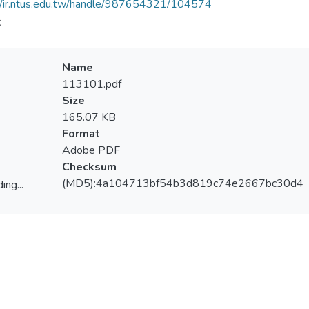
//ir.ntus.edu.tw/handle/987654321/104574
夫
Name
113101.pdf
Size
165.07 KB
Format
Adobe PDF
Checksum
(MD5):4a104713bf54b3d819c74e2667bc30d4
ing...
ing...