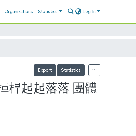
Organizations
Statistics
Log In
Export
Statistics
表揮桿起起落落 團體