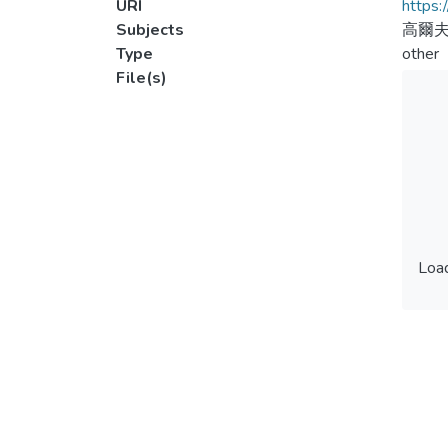
URI
https:
Subjects
高爾
Type
other
File(s)
Load
Load