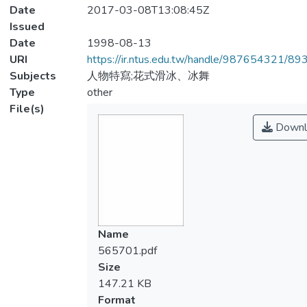
Date
2017-03-08T13:08:45Z
Issued
Date
1998-08-13
URI
https://ir.ntus.edu.tw/handle/987654321/89
Subjects
人物特寫;花式滑冰、冰舞
Type
other
File(s)
Downl
Name
565701.pdf
Size
147.21 KB
Format