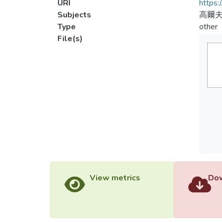
URI
https:
Subjects
高爾
Type
other
File(s)
View metrics
Dow