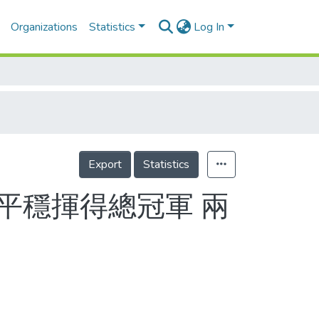
Organizations
Statistics
Log In
Export
Statistics
 平穩揮得總冠軍 兩