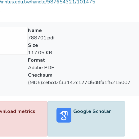
//ir.ntus.edu.tw/handle/987654321/101475
夫
Name
788701.pdf
Size
117.05 KB
Format
Adobe PDF
Checksum
(MD5):cebcd2f33142c127cf6d8fa1f5215007
nload metrics
Google Scholar