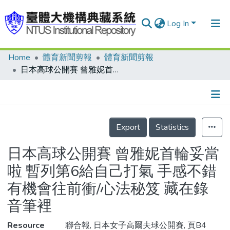
Log In
Home
體育新聞剪報
體育新聞剪報
Communities & Collections
日本高球公開賽 曾雅妮首輪妥當啦 暫列第6給自己打氣 手感不錯有機會往前衝/心法秘笈 藏在錄音筆裡
Research Outputs
Fundings & Projects
Details
People
Export
Statistics
Organizations
日本高球公開賽 曾雅妮首輪妥當
Statistics
啦 暫列第6給自己打氣 手感不錯
有機會往前衝/心法秘笈 藏在錄
音筆裡
Resource
聯合報, 日本女子高爾夫球公開賽, 頁B4