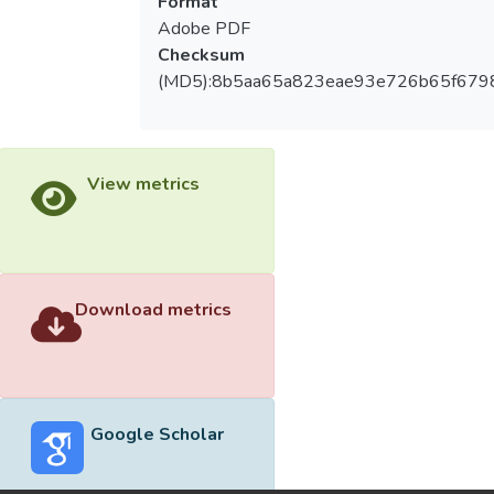
Format
Adobe PDF
Checksum
(MD5):8b5aa65a823eae93e726b65f679
View metrics
Download metrics
Google Scholar