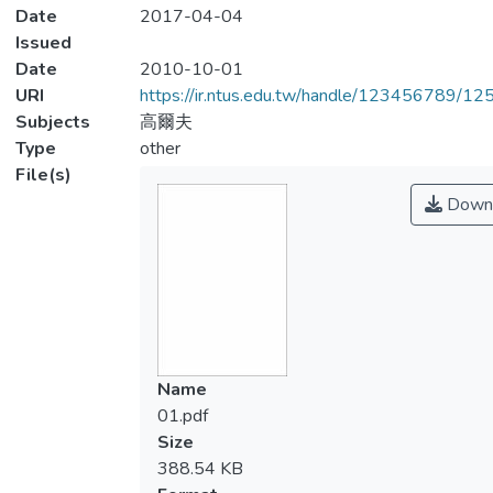
Date
2017-04-04
Issued
Date
2010-10-01
URI
https://ir.ntus.edu.tw/handle/123456789/1
Subjects
高爾夫
Type
other
File(s)
Down
Name
01.pdf
Size
388.54 KB