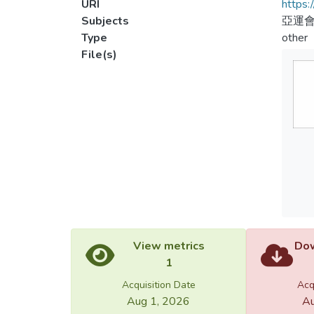
URI
https:
Subjects
亞運會
Type
other
File(s)
View metrics
Dow
1
Acquisition Date
Acq
Aug 1, 2026
Au