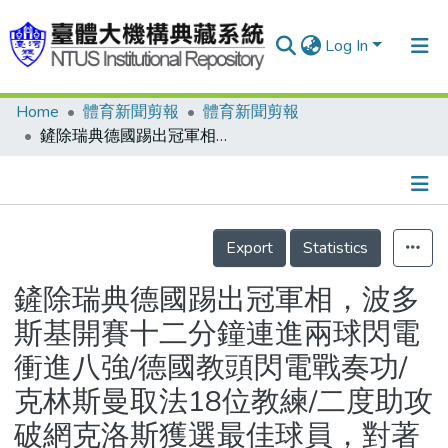
Log In
Home
體育新聞剪報
體育新聞剪報
Communities & Collections
鏟除瑞典德國踢出冠軍相，波多斯基開賽十二分鐘連進兩球閃電衝進八強/德國教頭閃電戰奏功/克林斯曼取法18位教練/二度助攻破網克洛斯獲選最佳球員，對著牆壁練射門波多斯基成功非偶然/瑞典教頭不滿吃黃牌/贏了80萬球迷陷入瘋狂
Research Outputs
Fundings & Projects
Details
People
Export
Statistics
Organizations
鏟除瑞典德國踢出冠軍相，波多
Statistics
斯基開賽十二分鐘連進兩球閃電
衝進八強/德國教頭閃電戰奏功/
克林斯曼取法18位教練/二度助攻
破網克洛斯獲選最佳球員，對著