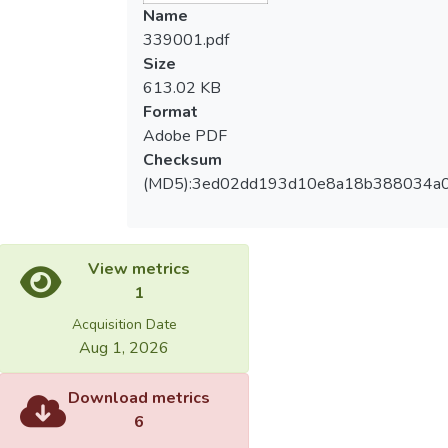
Name
339001.pdf
Size
613.02 KB
Format
Adobe PDF
Checksum
(MD5):3ed02dd193d10e8a18b388034a
View metrics
1
Acquisition Date
Aug 1, 2026
Download metrics
6