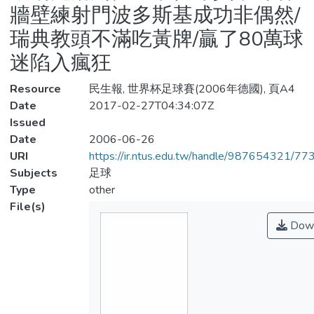
牆壁練射門波多斯基成功非偶然/
瑞典教頭不滿吃黃牌/贏了80萬球
迷陷入瘋狂
Resource
民生報, 世界杯足球賽(2006年德國), 頁A4
Date
2017-02-27T04:34:07Z
Issued
Date
2006-06-26
URI
https://ir.ntus.edu.tw/handle/987654321/77
Subjects
足球
Type
other
File(s)
Down