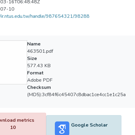
03-16T06:48:48Z
-07-10
//ir.ntus.edu.tw/handle/987654321/98288
Name
463501.pdf
Size
577.43 KB
Format
Adobe PDF
Checksum
(MD5):3cf84f6c45407c8dbac1ce4cc1e1c25a
nload metrics
Google Scholar
10