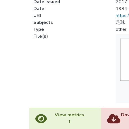
Date Issued
2017-
Date
1994
URI
https:
Subjects
足球
Type
other
File(s)
View metrics
Dow
1