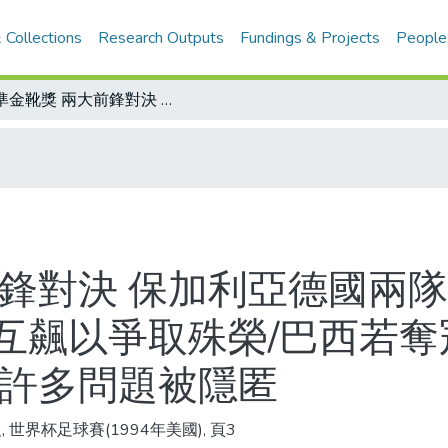
 Collections
Research Outputs
Fundings & Projects
People
瞄準金靴獎 兩大前鋒對決 保加利亞德國兩隊明天相爭 史托契柯夫、克林斯曼也將互飆以爭取殊榮/巴西若奪冠 最大贏家是政客 球員認為 勝利將使許多問題被隱匿
前鋒對決 保加利亞德國兩隊
互飆以爭取殊榮/巴西若奪
使許多問題被隱匿
, 世界杯足球賽(1994年美國), 頁3