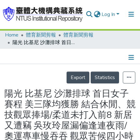
Log In
Home
體育新聞剪報
體育新聞剪報
Communities & Collections
陽光 比基尼 沙灘排球 首日女子賽程 美三隊均獲勝 結合休閒、競技觀眾捧場/柔道未打入前8 新居又遭竊 吳玫玲屋漏偏逢連夜雨/奧運專車慢吞吞 觀眾苦候四小時
Research Outputs
Fundings & Projects
Details
People
Export
Statistics
Organizations
陽光 比基尼 沙灘排球 首日女子
Statistics
賽程 美三隊均獲勝 結合休閒、競
技觀眾捧場/柔道未打入前8 新居
又遭竊 吳玫玲屋漏偏逢連夜雨/
奧運專車慢吞吞 觀眾苦候四小時