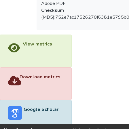
Adobe PDF
Checksum
(MD5):752e7ac17526270f6381e5795b0
View metrics
Download metrics
Google Scholar