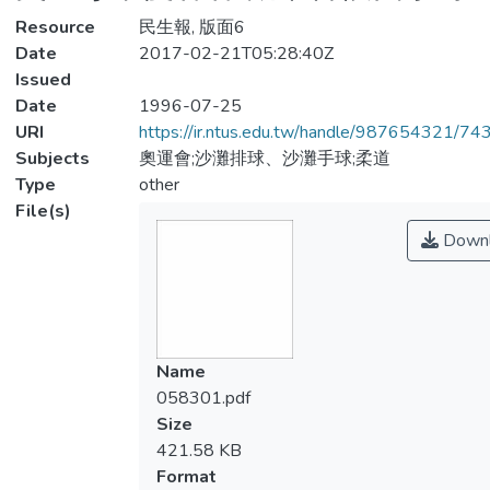
Resource
民生報, 版面6
Date
2017-02-21T05:28:40Z
Issued
Date
1996-07-25
URI
https://ir.ntus.edu.tw/handle/987654321/74
Subjects
奧運會;沙灘排球、沙灘手球;柔道
Type
other
File(s)
Downl
Name
058301.pdf
Size
421.58 KB
Format