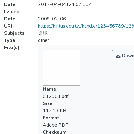
Date
2017-04-04T21:07:50Z
Issued
Date
2009-02-06
URI
https://ir.ntus.edu.tw/handle/123456789/1
Subjects
桌球
Type
other
File(s)
Down
Name
012901.pdf
Size
112.13 KB
Format
Adobe PDF
Checksum