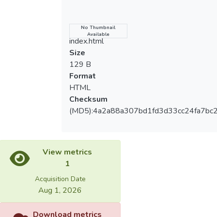
力運動 (SLC 與HE)、主動式伸展，並搭配
IPC預處理，以及恢復期進行不同伸展運動
與IPC處理，對反覆衝刺跑後肌肉功能及肌
Name
No Thumbnail
Available
肉損傷影響為何，尚無研究提出論證。研究
index.html
目的：第一年計畫：探討(1)不同訓練組數
Size
之特殊肌力及主動式伸展運動，對腿後腱肌
129 B
肌肉結構、肌力及肌肉損傷指標之影響、
Format
(2)不同組數之特殊肌力與主動式伸展運動
HTML
後對反覆衝刺跑損傷影響。延續第一年，第
Checksum
二年計畫：探討(1)連續1、3及5天之肌力及
(MD5):4a2a88a307bd1fd3d33cc24fa7bc
主動式伸展訓練之影響、(2)不同伸展運動
及搭配IPC處理對反覆衝刺跑後恢復期影
響。延續第二年，第三年計畫：探討(1)是
View metrics
否長期肌力運動、主動式伸展運動及伸展搭
1
配IPC處理能降低反覆衝刺跑損傷。研究方
法：第一年將招募60名一般健康大專男性
Acquisition Date
(柔軟度及離心肌力不足)，隨機分成5組 (每
Aug 1, 2026
組各12名)。第一組：SLC組、第二組：HE
組、第三組：主動式直膝抬腿伸展(active
Download metrics