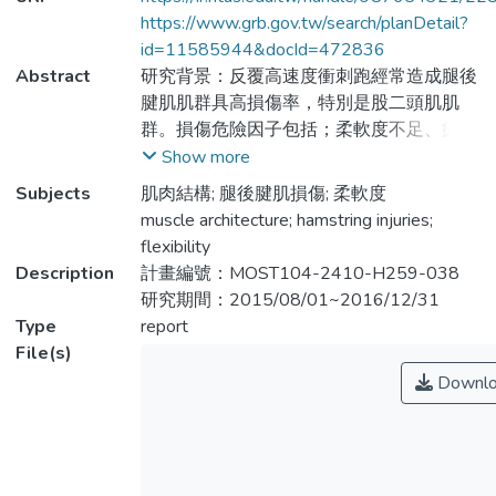
https://www.grb.gov.tw/search/planDetail?
id=11585944&docId=472836
Abstract
研究背景：反覆高速度衝刺跑經常造成腿後
腱肌肌群具高損傷率，特別是股二頭肌肌
群。損傷危險因子包括；柔軟度不足、疲
勞、肌力不足等。因此，運動項目如能針對
Show more
股二頭肌進行訓練，可能能預防腿後腱肌損
Subjects
肌肉結構; 腿後腱肌損傷; 柔軟度
傷。但是，「伸展運動」與「肌力運動」預
muscle architecture; hamstring injuries;
防腿後腱肌損傷研究結果仍未定論。研究發
flexibility
現，特殊肌力運動，如「仰躺腿部捲曲
Description
計畫編號：MOST104-2410-H259-038
(supine leg curl，SLC) 及髖關節伸展運動
研究期間：2015/08/01~2016/12/31
(hip extension，HE) 肌力運動型態」，主要
Type
report
誘發股二頭肌產生較大動作電位活性。此
File(s)
外，「主動開放動力鍊式伸展運動」，似乎
Downlo
會降低肌肉功能表現，但「主動閉鎖式伸展
運動」以及肌肉血液阻斷 (ischemia
preconditioning，IPC) 可能能提升下肢肌肉
表現及延遲疲勞發生。然而，短期及長期肌