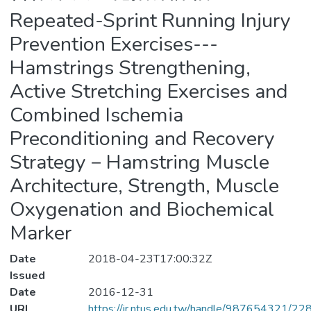
Repeated-Sprint Running Injury
Prevention Exercises---
Hamstrings Strengthening,
Active Stretching Exercises and
Combined Ischemia
Preconditioning and Recovery
Strategy－Hamstring Muscle
Architecture, Strength, Muscle
Oxygenation and Biochemical
Marker
Date
2018-04-23T17:00:32Z
Issued
Date
2016-12-31
URI
https://ir.ntus.edu.tw/handle/987654321/22