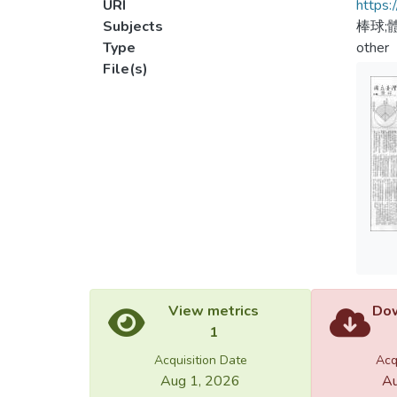
URI
https:
Subjects
棒球;
Type
other
File(s)
View metrics
Dow
1
Acquisition Date
Acq
Aug 1, 2026
Au