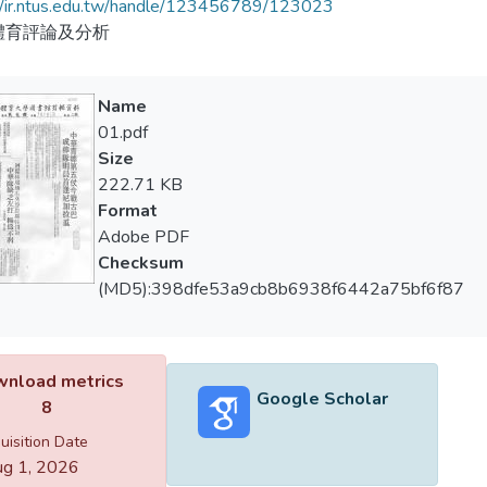
//ir.ntus.edu.tw/handle/123456789/123023
體育評論及分析
Name
01.pdf
Size
222.71 KB
Format
Adobe PDF
Checksum
(MD5):398dfe53a9cb8b6938f6442a75bf6f87
nload metrics
Google Scholar
8
uisition Date
g 1, 2026