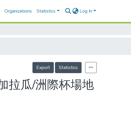
Organizations
Statistics
Log In
Export
Statistics
加拉瓜/洲際杯場地