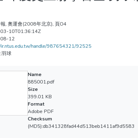
, 奧運會(2008年北京), 頁O4
03-10T01:36:14Z
-08-12
//ir.ntus.edu.tw/handle/987654321/92525
;羽球
Name
885001.pdf
Size
399.01 KB
Format
Adobe PDF
Checksum
(MD5):db341328fad44d513beb1411af9d5583