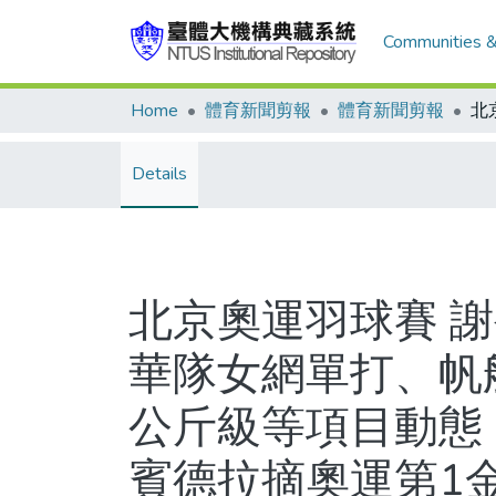
Communities &
Home
體育新聞剪報
體育新聞剪報
Details
北京奧運羽球賽 謝
華隊女網單打、帆
公斤級等項目動態
賓德拉摘奧運第1金