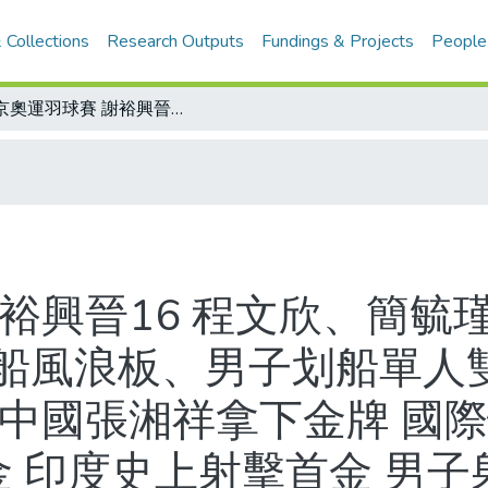
 Collections
Research Outputs
Fundings & Projects
People
北京奧運羽球賽 謝裕興晉16 程文欣、簡毓瑾出局/京奧速報 中華隊女網單打、帆船風浪板、男子划船單人雙槳、男子舉重63公斤級等項目動態 中國張湘祥拿下金牌 國際快訊 射擊印度選手賓德拉摘奧運第1金 印度史上射擊首金 男子射箭團體賽 南韓險勝義大利摘金
裕興晉16 程文欣、簡毓瑾
船風浪板、男子划船單人雙
 中國張湘祥拿下金牌 國際
 印度史上射擊首金 男子