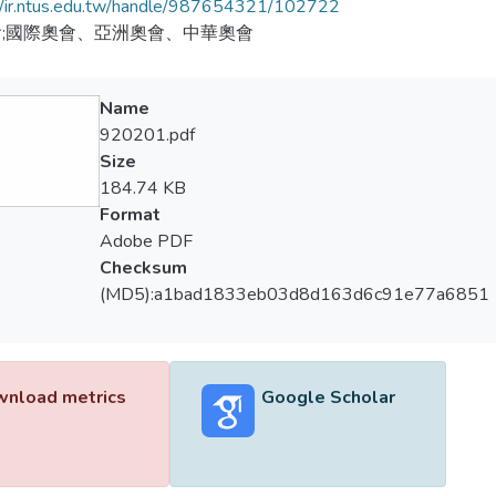
//ir.ntus.edu.tw/handle/987654321/102722
;國際奧會、亞洲奧會、中華奧會
Name
920201.pdf
Size
184.74 KB
Format
Adobe PDF
Checksum
(MD5):a1bad1833eb03d8d163d6c91e77a6851
nload metrics
Google Scholar