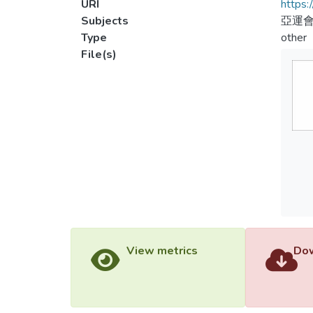
URI
https:
Subjects
亞運會
Type
other
File(s)
View metrics
Dow