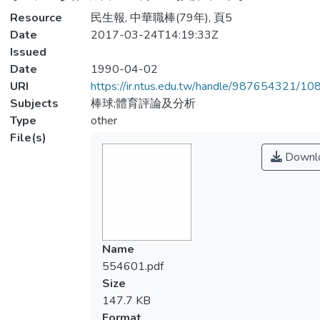
Resource
民生報, 中華職棒(79年), 頁5
Date
2017-03-24T14:19:33Z
Issued
Date
1990-04-02
URI
https://ir.ntus.edu.tw/handle/987654321/1
Subjects
棒球;體育評論及分析
Type
other
File(s)
Downl
Name
554601.pdf
Size
147.7 KB
Format