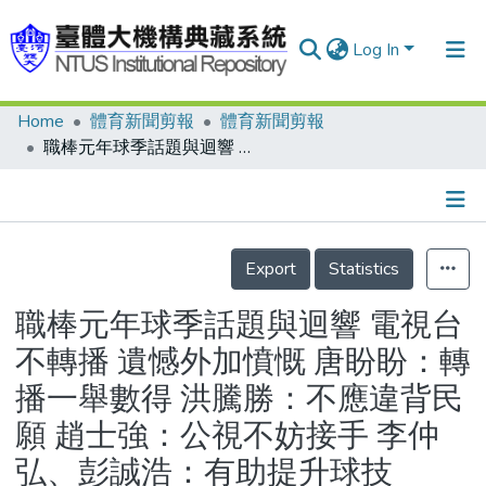
Log In
Home
體育新聞剪報
體育新聞剪報
Communities & Collections
職棒元年球季話題與迴響 電視台不轉播 遺憾外加憤慨 唐盼盼：轉播一舉數得 洪騰勝：不應違背民願 趙士強：公視不妨接手 李仲弘、彭誠浩：有助提升球技
Research Outputs
Fundings & Projects
Details
People
Export
Statistics
Organizations
職棒元年球季話題與迴響 電視台
Statistics
不轉播 遺憾外加憤慨 唐盼盼：轉
播一舉數得 洪騰勝：不應違背民
願 趙士強：公視不妨接手 李仲
弘、彭誠浩：有助提升球技