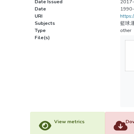
Date Issued
2017-
Date
1990
URI
https:
Subjects
籃球;
Type
other
File(s)
View metrics
Dow