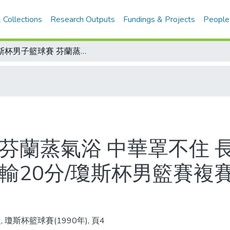
 Collections
Research Outputs
Fundings & Projects
People
瓊斯杯男子籃球賽 芬蘭蒸氣浴 中華罩不住 長人沒得比命中率也差 複賽最後一戰淨輸20分/瓊斯杯男籃賽複賽積分名次表/瓊斯杯男籃賽程表
 芬蘭蒸氣浴 中華罩不住 
輸20分/瓊斯杯男籃賽複
 瓊斯杯籃球賽(1990年), 頁4