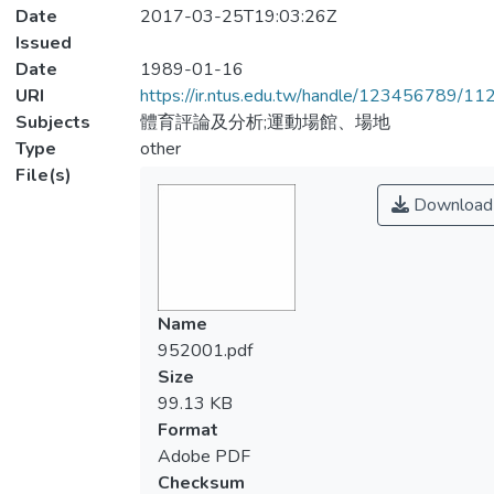
Date
2017-03-25T19:03:26Z
Issued
Date
1989-01-16
URI
https://ir.ntus.edu.tw/handle/123456789/1
Subjects
體育評論及分析;運動場館、場地
Type
other
File(s)
Download
Name
952001.pdf
Size
99.13 KB
Format
Adobe PDF
Checksum