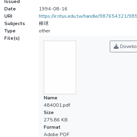
Issued
Date
1994-08-16
URI
https://ir.ntus.edu.tw/handle/987654321/98
Subjects
棒球
Type
other
File(s)
Downlo
Name
484001.pdf
Size
275.86 KB
Format
Adobe PDF