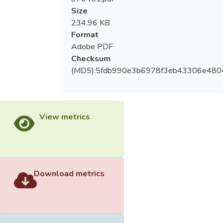
Size
234.96 KB
Format
Adobe PDF
Checksum
(MD5):5fdb990e3b6978f3eb43306e480
View metrics
Download metrics