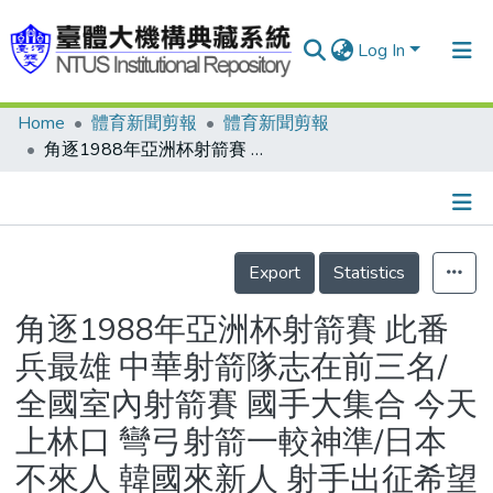
Log In
Home
體育新聞剪報
體育新聞剪報
Communities & Collections
角逐1988年亞洲杯射箭賽 此番兵最雄 中華射箭隊志在前三名/全國室內射箭賽 國手大集合 今天上林口 彎弓射箭一較神準/日本不來人 韓國來新人 射手出征希望大增
Research Outputs
Fundings & Projects
Details
People
Export
Statistics
Organizations
角逐1988年亞洲杯射箭賽 此番
Statistics
兵最雄 中華射箭隊志在前三名/
全國室內射箭賽 國手大集合 今天
上林口 彎弓射箭一較神準/日本
不來人 韓國來新人 射手出征希望