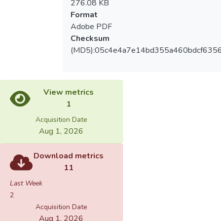
276.08 KB
Format
Adobe PDF
Checksum
(MD5):05c4e4a7e14bd355a460bdcf635
View metrics
1
Acquisition Date
Aug 1, 2026
Download metrics
11
Last Week
2
Acquisition Date
Aug 1, 2026