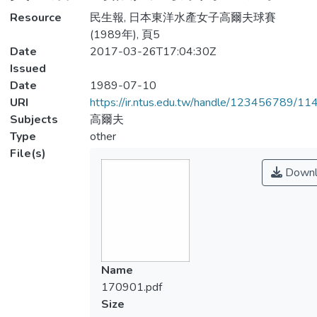
Resource
民生報, 日本東洋水產女子高爾夫球賽
(1989年), 頁5
Date
2017-03-26T17:04:30Z
Issued
Date
1989-07-10
URI
https://ir.ntus.edu.tw/handle/123456789/1
Subjects
高爾夫
Type
other
File(s)
Downl
Name
170901.pdf
Size