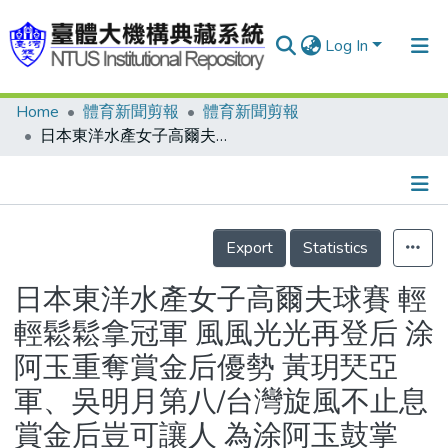
Log In
Home
體育新聞剪報
體育新聞剪報
Communities & Collections
日本東洋水產女子高爾夫球賽 輕輕鬆鬆拿冠軍 風風光光再登后 涂阿玉重奪賞金后優勢 黃玥珡亞軍、吳明月第八/台灣旋風不止息 賞金后豈可讓人 為涂阿玉鼓掌
Research Outputs
Fundings & Projects
Details
People
Export
Statistics
Organizations
日本東洋水產女子高爾夫球賽 輕
Statistics
輕鬆鬆拿冠軍 風風光光再登后 涂
阿玉重奪賞金后優勢 黃玥珡亞
軍、吳明月第八/台灣旋風不止息
賞金后豈可讓人 為涂阿玉鼓掌