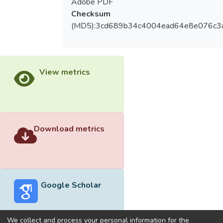
Adobe PDF
Checksum
(MD5):3cd689b34c4004ead64e8e076c3
View metrics
Download metrics
Google Scholar
We collect and process your personal information for the