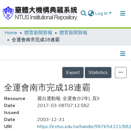
Log In
Home
體育新聞剪報
體育新聞剪報
Communities & Collections
全運會南市完成18連霸
Research Outputs
Fundings & Projects
Details
People
Export
Statistics
Organizations
全運會南市完成18連霸
Statistics
Resource
麗台運動報, 全運會(92年), 頁9
Date
2017-03-08T07:12:58Z
Issued
Date
2003-12-31
URI
https://ir.ntus.edu.tw/handle/987654321/88