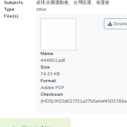
Subjects
桌球;全國運動會、台灣區運、省運會
Type
other
File(s)
Downl
Name
444801.pdf
Size
74.33 KB
Format
Adobe PDF
Checksum
(MD5):9f20d027f31a37b5a4af4503766