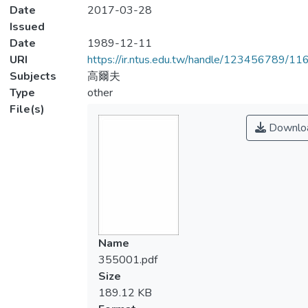
Date
2017-03-28
Issued
Date
1989-12-11
URI
https://ir.ntus.edu.tw/handle/123456789/1
Subjects
高爾夫
Type
other
File(s)
Downlo
Name
355001.pdf
Size
189.12 KB