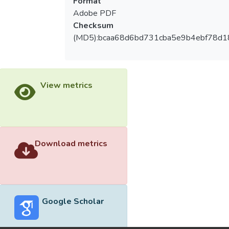
Format
Adobe PDF
Checksum
(MD5):bcaa68d6bd731cba5e9b4ebf78d1
View metrics
Download metrics
Google Scholar