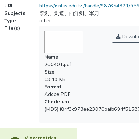
URI
https://ir.ntus.edu.tw/handle/987654321/95
Subjects
擊劍、劍道、西洋劍、軍刀
Type
other
File(s)
Downlo
Name
200401.pdf
Size
59.49 KB
Format
Adobe PDF
Checksum
(MD5):f84f3c973ee23070bafb694f5158
View metrics