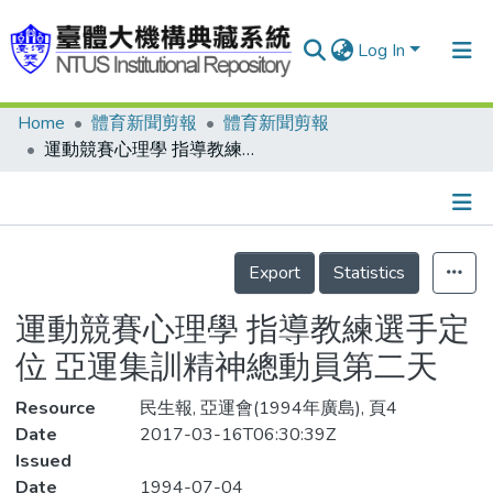
Log In
Home
體育新聞剪報
體育新聞剪報
Communities & Collections
運動競賽心理學 指導教練選手定位 亞運集訓精神總動員第二天
Research Outputs
Fundings & Projects
Details
People
Export
Statistics
Organizations
運動競賽心理學 指導教練選手定
Statistics
位 亞運集訓精神總動員第二天
Resource
民生報, 亞運會(1994年廣島), 頁4
Date
2017-03-16T06:30:39Z
Issued
Date
1994-07-04