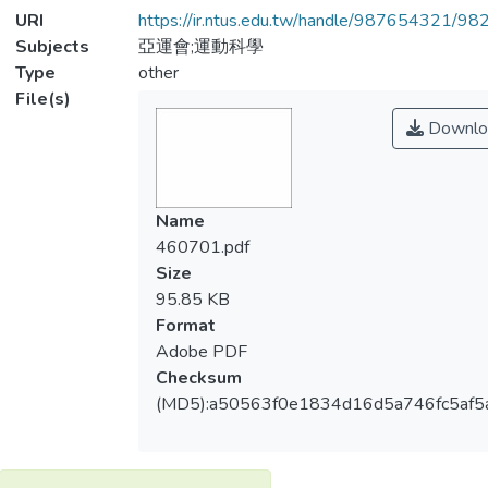
URI
https://ir.ntus.edu.tw/handle/987654321/98
Subjects
亞運會;運動科學
Type
other
File(s)
Downlo
Name
460701.pdf
Size
95.85 KB
Format
Adobe PDF
Checksum
(MD5):a50563f0e1834d16d5a746fc5af5