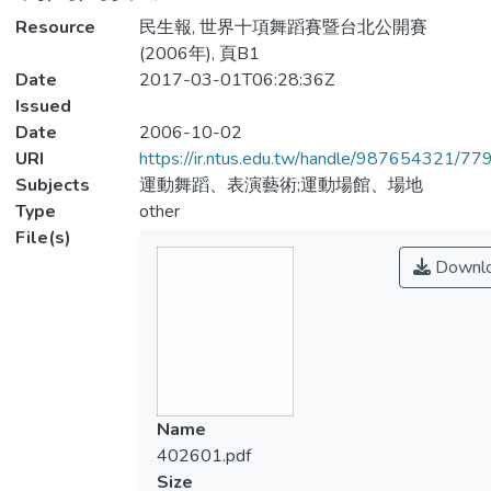
Resource
民生報, 世界十項舞蹈賽暨台北公開賽
(2006年), 頁B1
Date
2017-03-01T06:28:36Z
Issued
Date
2006-10-02
URI
https://ir.ntus.edu.tw/handle/987654321/77
Subjects
運動舞蹈、表演藝術;運動場館、場地
Type
other
File(s)
Downl
Name
402601.pdf
Size