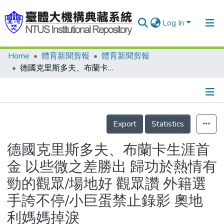
Log In
Home
體育新聞剪報
體育新聞剪報
Communities & Collections
德國克里斯多夫、布蘭卡生涯首金 以些微之差勝出 歸功於熱情有勁的觀眾/場地好 觀眾讚 外籍選手誇不停/小巨蛋禁止錄影 奧地利媽媽掉淚
Research Outputs
Fundings & Projects
Details
People
Export
Statistics
Organizations
德國克里斯多夫、布蘭卡生涯首
Statistics
金 以些微之差勝出 歸功於熱情有
勁的觀眾/場地好 觀眾讚 外籍選
手誇不停/小巨蛋禁止錄影 奧地
利媽媽掉淚