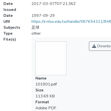
Date
2017-03-07T07:21:36Z
Issued
Date
1997-09-29
URI
https://ir.ntus.edu.tw/handle/987654321/84
Subjects
足球
Type
other
File(s)
Downlo
Name
101901.pdf
Size
113.69 KB
Format
Adobe PDF