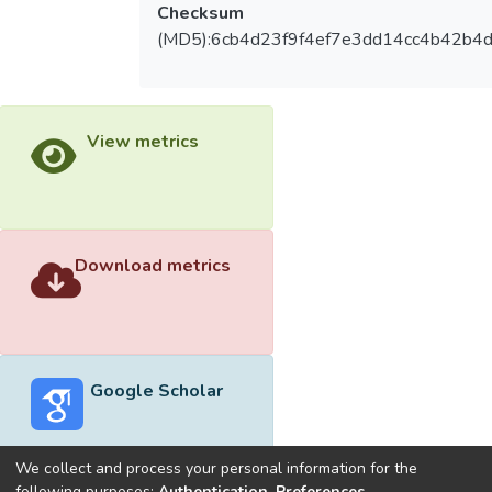
Checksum
(MD5):6cb4d23f9f4ef7e3dd14cc4b42b4
View metrics
Download metrics
Google Scholar
We collect and process your personal information for the
following purposes:
Authentication, Preferences,