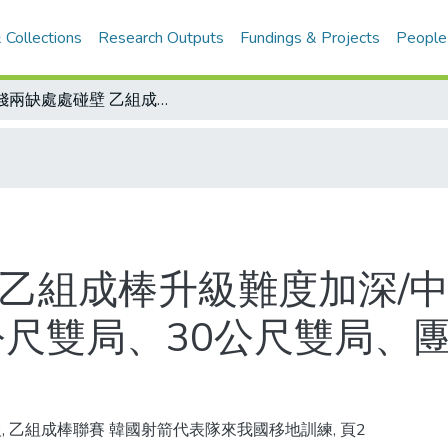
 Collections
Research Outputs
Fundings & Projects
People
人錢兩缺處處碰壁 乙組成棒升級難度加深/中韓射箭對抗賽昨又放異采 我好手90公尺雙局、30公尺雙局、團體單局和雙局 均改寫全國紀錄
 乙組成棒升級難度加深/
公尺雙局、30公尺雙局、
, 乙組成棒聯賽 韓國射箭代表隊來我國移地訓練, 頁2