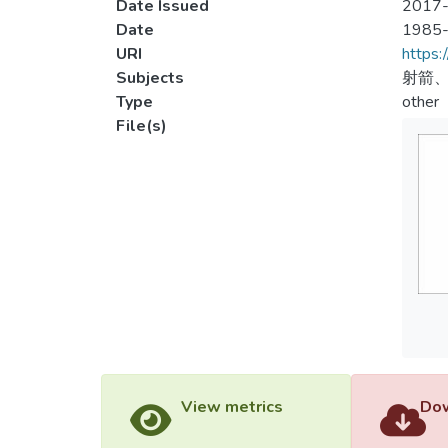
Date Issued
2017-
Date
1985
URI
https:
Subjects
射箭、
Type
other
File(s)
View metrics
Dow