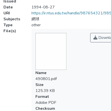
Issued
Date
1994-08-27
URI
https://ir.ntus.edu.tw/handle/987654321/98
Subjects
網球
Type
other
File(s)
Downl
Name
490801.pdf
Size
125.39 KB
Format
Adobe PDF
Checksum