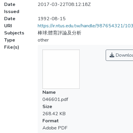
Date
2017-03-22T08:12:18Z
Issued
Date
1992-08-15
URI
https://ir.ntus.edu.tw/handle/987654321/1
Subjects
棒球;體育評論及分析
Type
other
File(s)
Downlo
Name
046601.pdf
Size
268.42 KB
Format
Adobe PDF