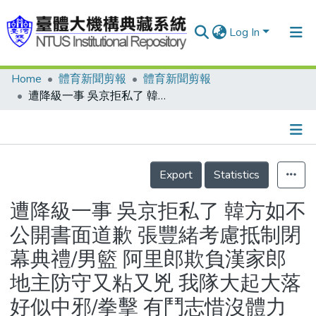
Log In
Home
體育新聞剪報
體育新聞剪報
Communities & Collections
遭降級一事 吳京拒私了 韓方如不公開書面道歉 張豐緒考慮抵制閉幕典禮/男籃 阿里郎欺負漢家郎 地主防守又粘又兇 我隊大起大落好似中邪/拳擊 有鬥志惜沒體力
Research Outputs
Fundings & Projects
Details
People
Export
Statistics
Organizations
遭降級一事 吳京拒私了 韓方如不
Statistics
公開書面道歉 張豐緒考慮抵制閉
幕典禮/男籃 阿里郎欺負漢家郎
地主防守又粘又兇 我隊大起大落
好似中邪/拳擊 有鬥志惜沒體力