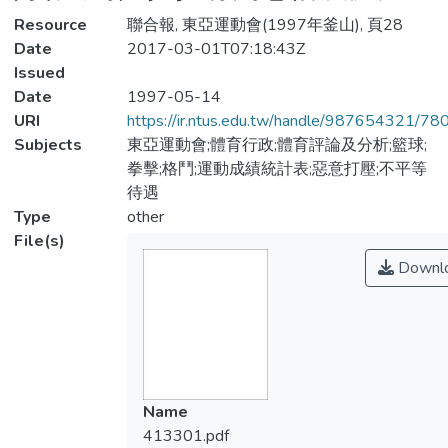
Resource
聯合報, 東亞運動會(1997年釜山), 頁28
Date
2017-03-01T07:18:43Z
Issued
Date
1997-05-14
URI
https://ir.ntus.edu.tw/handle/987654321/78
Subjects
東亞運動會;體育行政;體育評論及分析;籃球;
拳擊;格鬥;運動成績統計表;惡意打壓;不平等
待遇
Type
other
File(s)
Downl
Name
413301.pdf