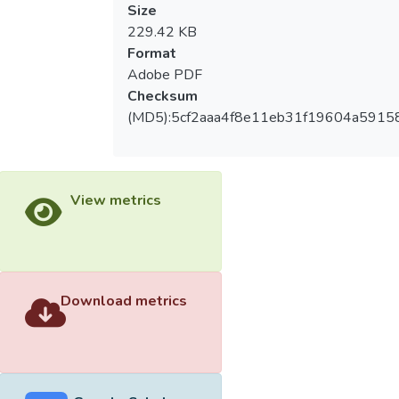
Size
229.42 KB
Format
Adobe PDF
Checksum
(MD5):5cf2aaa4f8e11eb31f19604a5915
View metrics
Download metrics