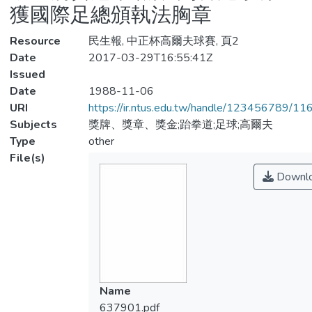
獲國際足總頒執法胸章
Resource
民生報, 中正杯高爾夫球賽, 頁2
Date
2017-03-29T16:55:41Z
Issued
Date
1988-11-06
URI
https://ir.ntus.edu.tw/handle/123456789/1
Subjects
獎牌、獎章、獎金;跆拳道;足球;高爾夫
Type
other
File(s)
Downl
Name
637901.pdf