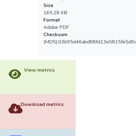
Size
165.28 KB
Format
Adobe PDF
Checksum
(MD5):03b95d46abd88fd13e5815fe5d9c
View metrics
Download metrics