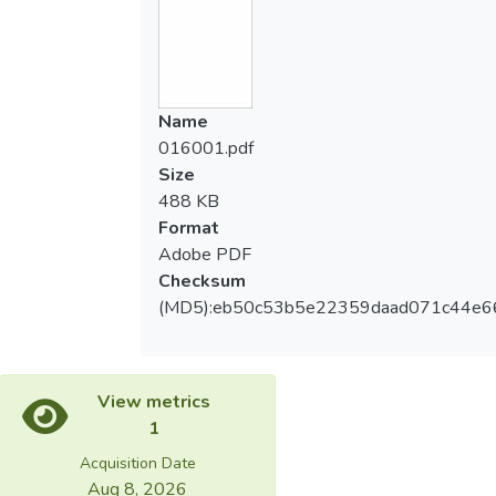
Name
016001.pdf
Size
488 KB
Format
Adobe PDF
Checksum
(MD5):eb50c53b5e22359daad071c44e6
View metrics
1
Acquisition Date
Aug 8, 2026