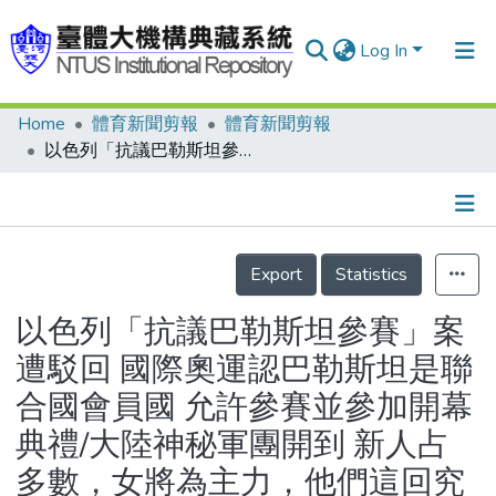
Log In
Home
體育新聞剪報
體育新聞剪報
Communities & Collections
以色列「抗議巴勒斯坦參賽」案遭駁回 國際奧運認巴勒斯坦是聯合國會員國 允許參賽並參加開幕典禮/大陸神秘軍團開到 新人占多數，女將為主力，他們這回究竟可以拿多少獎牌，誰也拿不準/世界保齡球精英表演賽開打 選手村裡昨天搶先吸引奧運人潮 中華楊振明、曾素芬力爭前五/陳靜改披中華戰袍 看好躋身女單四強
Research Outputs
Fundings & Projects
Details
People
Export
Statistics
Organizations
以色列「抗議巴勒斯坦參賽」案
Statistics
遭駁回 國際奧運認巴勒斯坦是聯
合國會員國 允許參賽並參加開幕
典禮/大陸神秘軍團開到 新人占
多數，女將為主力，他們這回究