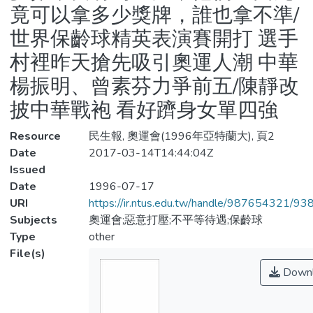
竟可以拿多少獎牌，誰也拿不準/
世界保齡球精英表演賽開打 選手
村裡昨天搶先吸引奧運人潮 中華
楊振明、曾素芬力爭前五/陳靜改
披中華戰袍 看好躋身女單四強
Resource
民生報, 奧運會(1996年亞特蘭大), 頁2
Date
2017-03-14T14:44:04Z
Issued
Date
1996-07-17
URI
https://ir.ntus.edu.tw/handle/987654321/93
Subjects
奧運會;惡意打壓;不平等待遇;保齡球
Type
other
File(s)
Downl