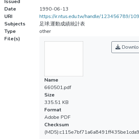
Issued
Date
1990-06-13
URI
https://ir.ntus.edu.tw/handle/123456789/1
Subjects
足球;運動成績統計表
Type
other
File(s)
Downlo
Name
660501.pdf
Size
335.51 KB
Format
Adobe PDF
Checksum
(MD5):c115e7bf71a6a8491ff435be1cda