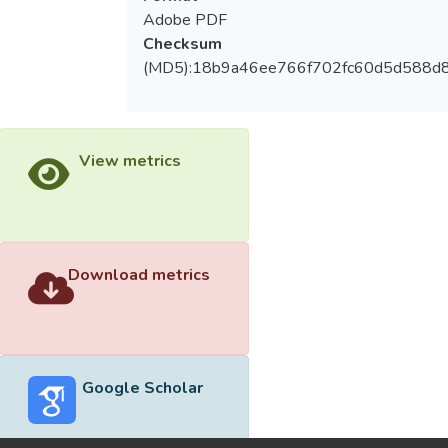
Adobe PDF
Checksum
(MD5):18b9a46ee766f702fc60d5d588d8
View metrics
Download metrics
Google Scholar