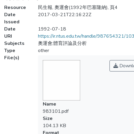
Resource
民生報, 奧運會(1992年巴塞隆納), 頁4
Date
2017-03-21T22:16:22Z
Issued
Date
1992-07-18
URI
https://ir.ntus.edu.tw/handle/987654321/1
Subjects
奧運會;體育評論及分析
Type
other
File(s)
Downl
Name
983101.pdf
Size
104.13 KB
Format