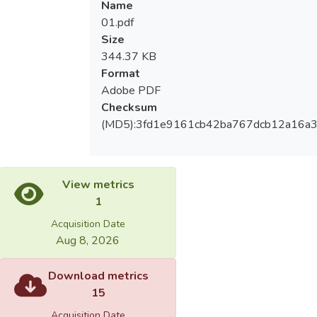
Name
01.pdf
Size
344.37 KB
Format
Adobe PDF
Checksum
(MD5):3fd1e9161cb42ba767dcb12a16a
View metrics
1
Acquisition Date
Aug 8, 2026
Download metrics
15
Acquisition Date