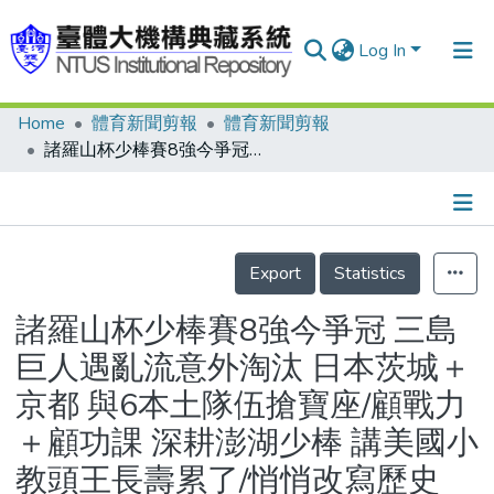
Log In
Home
體育新聞剪報
體育新聞剪報
Communities & Collections
諸羅山杯少棒賽8強今爭冠 三島巨人遇亂流意外淘汰 日本茨城＋京都 與6本土隊伍搶寶座/顧戰力＋顧功課 深耕澎湖少棒 講美國小教頭王長壽累了/悄悄改寫歷史 社區少棒漸出頭 三峽鎮少棒隊不寂寞
Research Outputs
Fundings & Projects
Details
People
Export
Statistics
Organizations
諸羅山杯少棒賽8強今爭冠 三島
Statistics
巨人遇亂流意外淘汰 日本茨城＋
京都 與6本土隊伍搶寶座/顧戰力
＋顧功課 深耕澎湖少棒 講美國小
教頭王長壽累了/悄悄改寫歷史