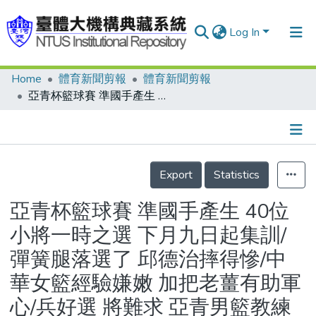
Log In
Home
體育新聞剪報
體育新聞剪報
Communities & Collections
亞青杯籃球賽 準國手產生 40位小將一時之選 下月九日起集訓/彈簧腿落選了 邱德治摔得慘/中華女籃經驗嫌嫩 加把老薑有助軍心/兵好選 將難求 亞青男籃教練難產
Research Outputs
Fundings & Projects
Details
People
Export
Statistics
Organizations
亞青杯籃球賽 準國手產生 40位
Statistics
小將一時之選 下月九日起集訓/
彈簧腿落選了 邱德治摔得慘/中
華女籃經驗嫌嫩 加把老薑有助軍
心/兵好選 將難求 亞青男籃教練