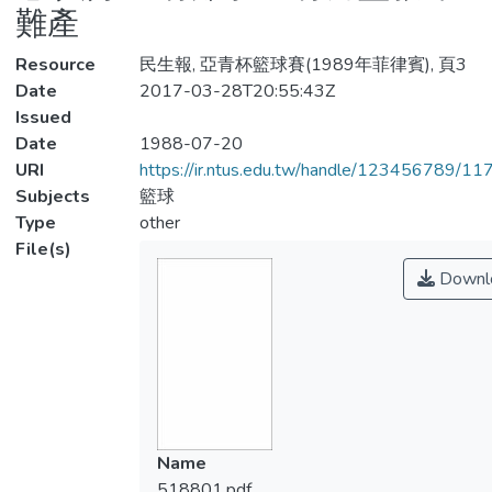
難產
Resource
民生報, 亞青杯籃球賽(1989年菲律賓), 頁3
Date
2017-03-28T20:55:43Z
Issued
Date
1988-07-20
URI
https://ir.ntus.edu.tw/handle/123456789/1
Subjects
籃球
Type
other
File(s)
Downl
Name
518801.pdf