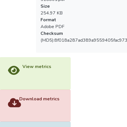
Size
254.97 KB
Format
Adobe PDF
Checksum
(MD5):8f018a287ad389a9559405fac97
View metrics
Download metrics