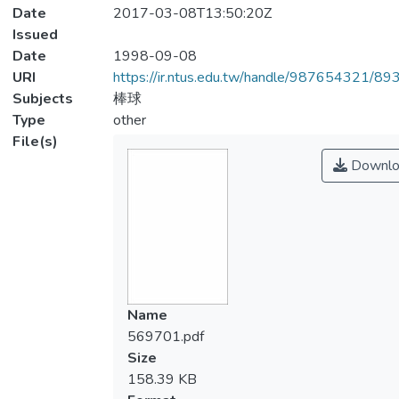
Date
2017-03-08T13:50:20Z
Issued
Date
1998-09-08
URI
https://ir.ntus.edu.tw/handle/987654321/89
Subjects
棒球
Type
other
File(s)
Downlo
Name
569701.pdf
Size
158.39 KB