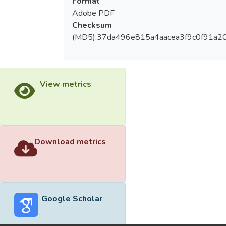
Format
Adobe PDF
Checksum
(MD5):37da496e815a4aacea3f9c0f91a2
View metrics
Download metrics
Google Scholar